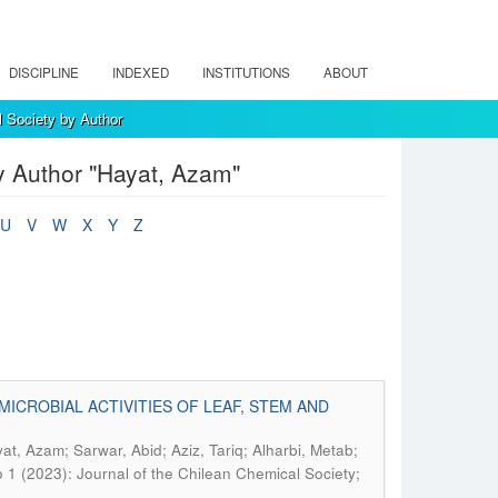
DISCIPLINE
INDEXED
INSTITUTIONS
ABOUT
l Society by Author
y Author "Hayat, Azam"
U
V
W
X
Y
Z
ICROBIAL ACTIVITIES OF LEAF, STEM AND
, Azam; Sarwar, Abid; Aziz, Tariq; Alharbi, Metab;
 1 (2023): Journal of the Chilean Chemical Society;