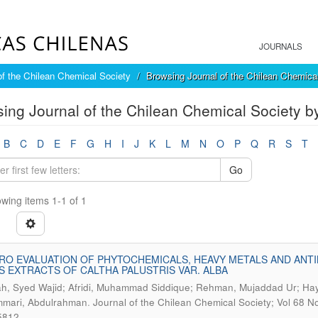
JOURNALS
of the Chilean Chemical Society
Browsing Journal of the Chilean Chemica
ing Journal of the Chilean Chemical Society b
B
C
D
E
F
G
H
I
J
K
L
M
N
O
P
Q
R
S
T
Go
wing items 1-1 of 1
TRO EVALUATION OF PHYTOCHEMICALS, HEAVY METALS AND ANTIM
 EXTRACTS OF CALTHA PALUSTRIS VAR. ALBA
ah, Syed Wajid; Afridi, Muhammad Siddique; Rehman, Mujaddad Ur; Hayat
.
mmari, Abdulrahman
Journal of the Chilean Chemical Society; Vol 68 No
5812