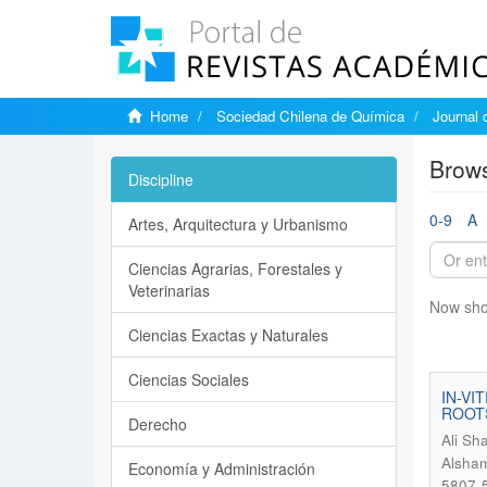
Home
Sociedad Chilena de Química
Journal 
Brows
Discipline
0-9
A
Artes, Arquitectura y Urbanismo
Ciencias Agrarias, Forestales y
Veterinarias
Now sho
Ciencias Exactas y Naturales
Ciencias Sociales
IN-VI
ROOTS
Derecho
Ali Sh
Alsha
Economía y Administración
5807-