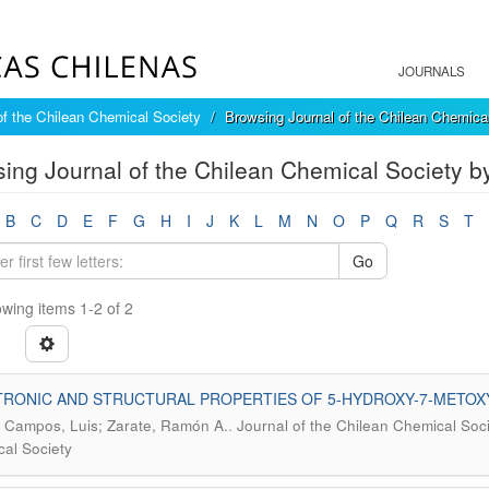
JOURNALS
of the Chilean Chemical Society
Browsing Journal of the Chilean Chemica
ing Journal of the Chilean Chemical Society b
B
C
D
E
F
G
H
I
J
K
L
M
N
O
P
Q
R
S
T
Go
wing items 1-2 of 2
TRONIC AND STRUCTURAL PROPERTIES OF 5-HYDROXY-7-METOX
.
a Campos, Luis; Zarate, Ramón A.
Journal of the Chilean Chemical Soci
al Society