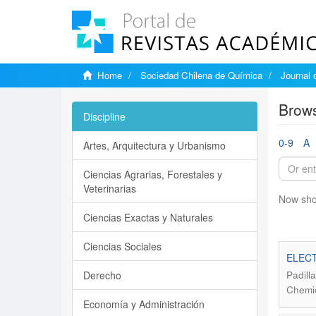
Home
Sociedad Chilena de Química
Journal 
Brows
Discipline
0-9
A
Artes, Arquitectura y Urbanismo
Ciencias Agrarias, Forestales y
Veterinarias
Now sho
Ciencias Exactas y Naturales
Ciencias Sociales
ELEC
Derecho
Padill
Chemic
Economía y Administración