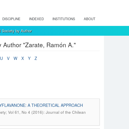
DISCIPLINE
INDEXED
INSTITUTIONS
ABOUT
l Society by Author
y Author "Zarate, Ramón A."
U
V
W
X
Y
Z
YFLAVANONE: A THEORETICAL APPROACH
ety; Vol 61, No 4 (2016): Journal of the Chilean