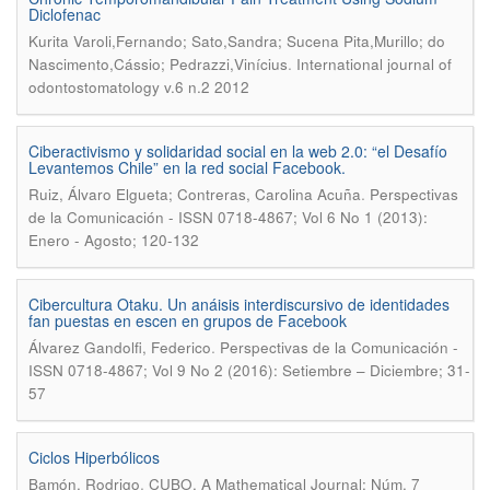
Diclofenac
Kurita Varoli,Fernando; Sato,Sandra; Sucena Pita,Murillo; do
.
Nascimento,Cássio; Pedrazzi,Vinícius
International journal of
odontostomatology v.6 n.2 2012
Ciberactivismo y solidaridad social en la web 2.0: “el Desafío
Levantemos Chile” en la red social Facebook.
.
Ruiz, Álvaro Elgueta; Contreras, Carolina Acuña
Perspectivas
de la Comunicación - ISSN 0718-4867; Vol 6 No 1 (2013):
Enero - Agosto; 120-132
Cibercultura Otaku. Un anáisis interdiscursivo de identidades
fan puestas en escen en grupos de Facebook
.
Álvarez Gandolfi, Federico
Perspectivas de la Comunicación -
ISSN 0718-4867; Vol 9 No 2 (2016): Setiembre – Diciembre; 31-
57
Ciclos Hiperbólicos
.
Bamón, Rodrigo
CUBO, A Mathematical Journal; Núm. 7