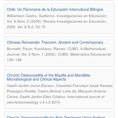
Chile: Un Panorama de la Educación Intercultural Bilingüe
.
Williamson Castro, Guillermo
Investigaciones en Educación;
Vol. 6 Núm. 2 (2006): Revista Investigaciones en Educación,
2006. Vol. 6 N.2; 53-75
Chinese Remainder Theorem, Ancient and Contemporary
.
Brumatti, Paulo; Koshlukov, Plamen
CUBO, A Mathematical
Journal; Vol. 4 Núm. 1 (2002): CUBO, Matemática Educacional;
135–148
Chronic Osteomyelitis of the Maxilla and Mandible:
Microbiological and Clinical Aspects
Gaetti-Jardim Júnior,Elerson; Ciesielski,Francisco Isaak Nicolas;
Possagno,Ricélia; Castro,Alvimar Lima de; Marqueti,Antonio
.
Carlos; Gaetti-Jardim,Ellen Cristina
International journal of
odontostomatology v.4 n.2 2010
Chronic Temporomandibular Pain Treatment Using Sodium