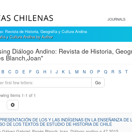
JOURNALS
o: Revista de Historia, Geografía y Cultura Andina
fía y Cultura Andina by Author
ing Diálogo Andino: Revista de Historia, Geogr
s Blanch,Joan"
B
C
D
E
F
G
H
I
J
K
L
M
N
O
P
Q
R
S
T
Go
wing items 1-1 of 1
PRESENTACIÓN DE LOS Y LAS INDÍGENAS EN LA ENSEÑANZA DE L
SO DE LOS TEXTOS DE ESTUDIO DE HISTORIA DE CHILE
.
ón Gálvez,Gabriel; Pagés Blanch,Joan
Diálogo andino n.47 2015