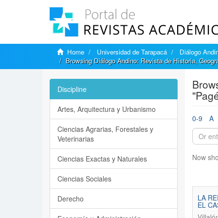
Home
Universidad de Tarapacá
Diálogo Andin
Browsing Diálogo Andino: Revista de Historia, Geogra
Brows
Discipline
"Pagé
Artes, Arquitectura y Urbanismo
0-9
A
Ciencias Agrarias, Forestales y
Veterinarias
Now sho
Ciencias Exactas y Naturales
Ciencias Sociales
LA RE
Derecho
EL CA
Villal