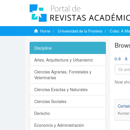
Home
Universidad de la Frontera
Cubo: A Mat
Brows
Discipline
0-9
A
Artes, Arquitectura y Urbanismo
Ciencias Agrarias, Forestales y
Veterinarias
Now sho
Ciencias Exactas y Naturales
Ciencias Sociales
Certai
Derecho
Kumar 
Economía y Administración