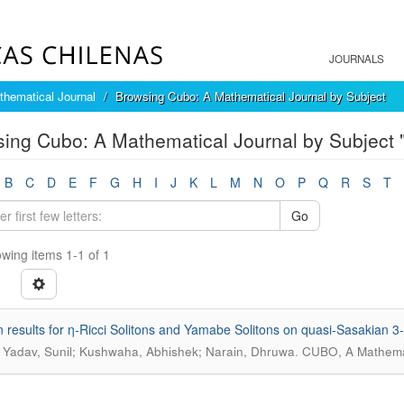
JOURNALS
hematical Journal
Browsing Cubo: A Mathematical Journal by Subject
ing Cubo: A Mathematical Journal by Subject "i
B
C
D
E
F
G
H
I
J
K
L
M
N
O
P
Q
R
S
T
Go
wing items 1-1 of 1
n results for η-Ricci Solitons and Yamabe Solitons on quasi-Sasakian 3
.
Yadav, Sunil; Kushwaha, Abhishek; Narain, Dhruwa
CUBO, A Mathemati