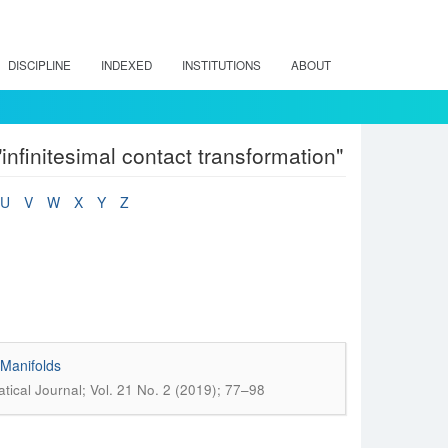
DISCIPLINE
INDEXED
INSTITUTIONS
ABOUT
nfinitesimal contact transformation"
U
V
W
X
Y
Z
-Manifolds
cal Journal; Vol. 21 No. 2 (2019); 77–98