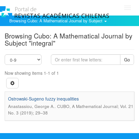
Toggl
navig
Browsing Cubo: A Mathematical Journal by Subject
Browsing Cubo: A Mathematical Journal by
Subject "integral"
Go
Now showing items 1-1 of 1
Ostrowski-Sugeno fuzzy inequalities
.
Anastassiou, George A.
CUBO, A Mathematical Journal; Vol. 21
No. 3 (2019); 29–38