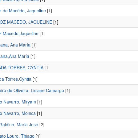
z de Macêdo, Jaqueline
[1]
OZ MACEDO, JAQUELINE
[1]
z Macedo,Jaqueline
[1]
ana, Ana María
[1]
ana,Ana María
[1]
DA TORRES, CYNTIA
[1]
a Torres,Cyntia
[1]
iro de Oliveira, Lisiane Camargo
[1]
no Navarro, Miryam
[1]
no Navarro, Monica
[1]
Galdino, Maria José
[2]
lato Louro, Thiago
[1]