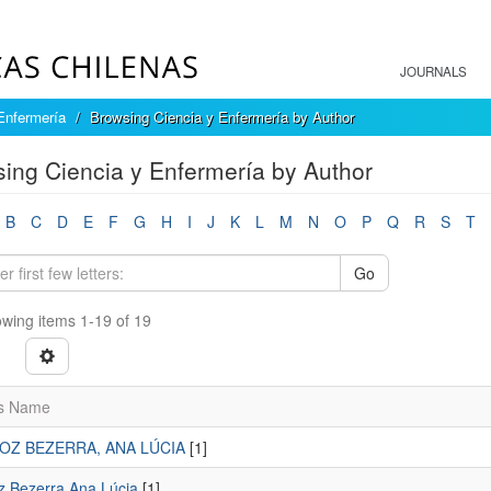
JOURNALS
Enfermería
Browsing Ciencia y Enfermería by Author
ing Ciencia y Enfermería by Author
B
C
D
E
F
G
H
I
J
K
L
M
N
O
P
Q
R
S
T
Go
wing items 1-19 of 19
s Name
OZ BEZERRA, ANA LÚCIA
[1]
z Bezerra,Ana Lúcia
[1]