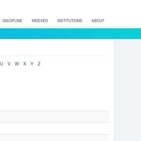
DISCIPLINE
INDEXED
INSTITUTIONS
ABOUT
U
V
W
X
Y
Z