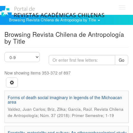
Toggl
navig
Browsing Revista Chilena de Antropología by Title
Browsing Revista Chilena de Antropología
by Title
Go
Now showing items 353-372 of 897
Forms of death social imaginary in legends of the Michoacan
area
.
Valdez, Juan Carlos; Briz, Zilka; García, Raúl
Revista Chilena
de Antropología; Núm. 37 (2018): Primer Semestre; 1-19
Fractality, materiality and culture: An ethnoarchaeological study