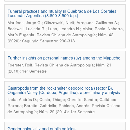
Funeral practices and rituality in Quebrada de Los Corrales,
Tucumán-Argentina (3.800-3.500 b.p.)
Martínez, Jorge G.; Oliszewski, Nurit; Arreguez, Guillermo A.;
Backwell, Lucinda R.; Luna, Leandro H.; Molar, Rocío; Naharro,
.
María Eugenia
Revista Chilena de Antropología; Núm. 42
(2020): Segundo Semestre; 290-318
Further insights on personal names (üy) among the Mapuche
.
Foerster, Rolf
Revista Chilena de Antropología; Núm. 21
(2010): 1er Semestre
Gastropods from the rockshelter deodoro roca (sector B),
Ongamira Valley (Cordoba, Argentina): a preliminary analysis
Izeta, Andrés D.; Costa, Thiago; Gordillo, Sandra; Cattáneo,
.
Roxana; Boretto, Gabriella; Robledo, Andrés
Revista Chilena
de Antropología; Núm. 29 (2014): 1er Semestre
Gender coloniality and public policies