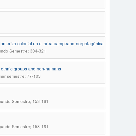
 fronteriza colonial en el área pampeano-norpatagónica
gundo Semestre; 304-321
s, ethnic groups and non-humans
imer semestre; 77-103
egundo Semestre; 153-161
egundo Semestre; 153-161