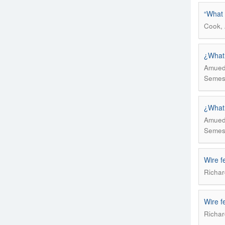
“What 
Cook, 
¿What,
Amuedo
Semes
¿What,
Amuedo
Semes
Wire f
Richar
Wire f
Richar