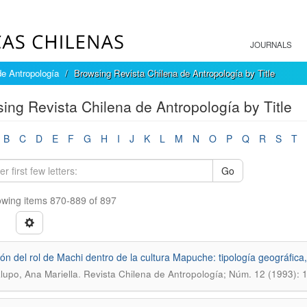
JOURNALS
de Antropología
Browsing Revista Chilena de Antropología by Title
ing Revista Chilena de Antropología by Title
B
C
D
E
F
G
H
I
J
K
L
M
N
O
P
Q
R
S
T
Go
wing items 870-889 of 897
ión del rol de Machi dentro de la cultura Mapuche: tipología geográfica, 
.
lupo, Ana Mariella
Revista Chilena de Antropología; Núm. 12 (1993):