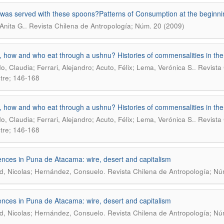
was served with these spoons?Patterns of Consumption at the beginnin
.
Anita G.
Revista Chilena de Antropología; Núm. 20 (2009)
 how and who eat through a ushnu? Histories of commensalities in the 
.
, Claudia; Ferrari, Alejandro; Acuto, Félix; Lema, Verónica S.
Revista
tre; 146-168
 how and who eat through a ushnu? Histories of commensalities in the 
.
, Claudia; Ferrari, Alejandro; Acuto, Félix; Lema, Verónica S.
Revista
tre; 146-168
ences in Puna de Atacama: wire, desert and capitalism
.
d, Nicolas; Hernández, Consuelo
Revista Chilena de Antropología; Nú
ences in Puna de Atacama: wire, desert and capitalism
.
d, Nicolas; Hernández, Consuelo
Revista Chilena de Antropología; Nú