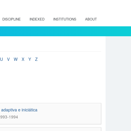
DISCIPLINE
INDEXED
INSTITUTIONS
ABOUT
U
V
W
X
Y
Z
adaptiva e iniciática
 1993-1994