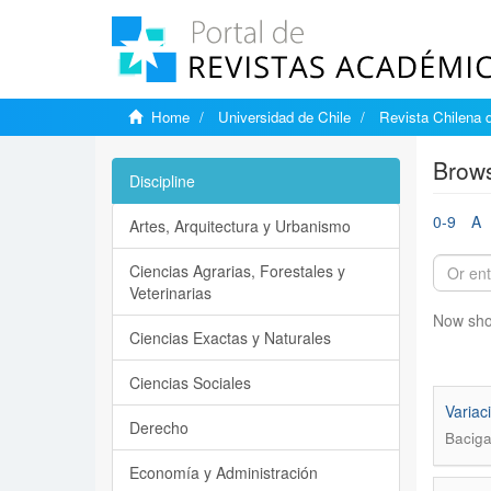
Home
Universidad de Chile
Revista Chilena 
Brows
Discipline
0-9
A
Artes, Arquitectura y Urbanismo
Ciencias Agrarias, Forestales y
Veterinarias
Now sho
Ciencias Exactas y Naturales
Ciencias Sociales
Variac
Derecho
Baciga
Economía y Administración