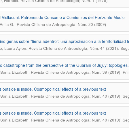
.
r, Horacio
Revista Chilena de Antropología; Núm. 1 (1978)
ni Visllacuni: Patrones de Consumo a Comienzos del Horizonte Medio
.
Anita G.
Revista Chilena de Antropología; Núm. 20 (2009)
indígenas sobre “tierra adentro”: una aproximación a la territorialidad
.
e, Laura Aylen
Revista Chilena de Antropología; Núm. 44 (2021): Se
o catastrophe from the perspective of the Guaraní of Jujuy: topologie
.
 Sonia Elizabeth
Revista Chilena de Antropología; Núm. 39 (2019): Pr
 outside is inside. Cosmopolitical effects of a previous text
.
 Sonia Elizabeth
Revista Chilena de Antropología; Núm. 40 (2019): S
 outside is inside. Cosmopolitical effects of a previous text
.
 Sonia Elizabeth
Revista Chilena de Antropología; Núm. 40 (2019): S