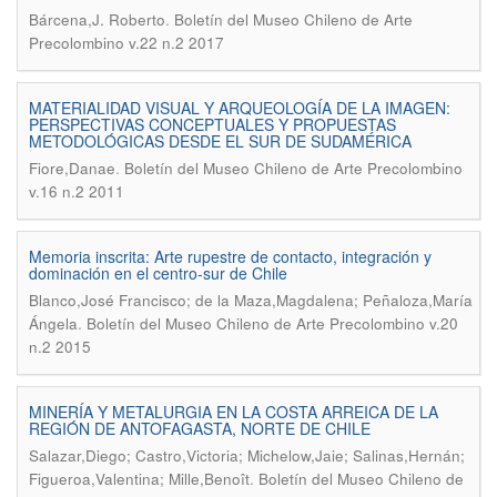
.
Bárcena,J. Roberto
Boletín del Museo Chileno de Arte
Precolombino v.22 n.2 2017
MATERIALIDAD VISUAL Y ARQUEOLOGÍA DE LA IMAGEN:
PERSPECTIVAS CONCEPTUALES Y PROPUESTAS
METODOLÓGICAS DESDE EL SUR DE SUDAMÉRICA
.
Fiore,Danae
Boletín del Museo Chileno de Arte Precolombino
v.16 n.2 2011
Memoria inscrita: Arte rupestre de contacto, integración y
dominación en el centro-sur de Chile
Blanco,José Francisco; de la Maza,Magdalena; Peñaloza,María
.
Ángela
Boletín del Museo Chileno de Arte Precolombino v.20
n.2 2015
MINERÍA Y METALURGIA EN LA COSTA ARREICA DE LA
REGIÓN DE ANTOFAGASTA, NORTE DE CHILE
Salazar,Diego; Castro,Victoria; Michelow,Jaie; Salinas,Hernán;
.
Figueroa,Valentina; Mille,Benoît
Boletín del Museo Chileno de