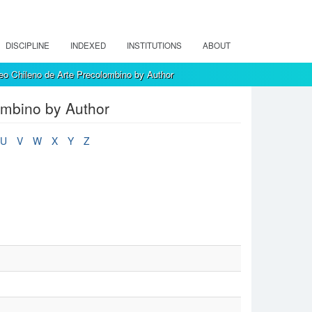
DISCIPLINE
INDEXED
INSTITUTIONS
ABOUT
eo Chileno de Arte Precolombino by Author
ombino by Author
U
V
W
X
Y
Z