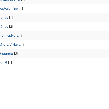
oa,Valentina
[1]
Danae
[1]
Dánae
[2]
heimer,Nora
[1]
,Nora Viviana
[1]
,Eleonora
[2]
er R
[1]