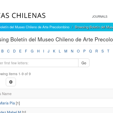
JOURNALS
oletín del Museo Chileno de Arte Precolombino
Browsing Boletín del Mus
ing Boletín del Museo Chileno de Arte Precol
B
C
D
E
F
G
H
I
J
K
L
M
N
O
P
Q
R
S
T
Go
wing items 1-9 of 9
s Name
María Pía
[1]
dez,Mabel M
[1]