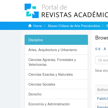
Home
Museo Chileno de Arte Precolombino
B
Brows
Discipline
0-9
A
Artes, Arquitectura y Urbanismo
Ciencias Agrarias, Forestales y
Veterinarias
Now sho
Ciencias Exactas y Naturales
Ciencias Sociales
Author
Derecho
Falchi,
Economía y Administración
Fernán