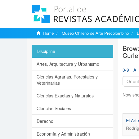
Home
Museo Chileno de Arte Precolombino
B
Brows
Discipline
Curle
Artes, Arquitectura y Urbanismo
0-9
A
Ciencias Agrarias, Forestales y
Veterinarias
Now sho
Ciencias Exactas y Naturales
Ciencias Sociales
El Art
Derecho
Rodríg
Economía y Administración