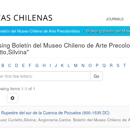
JOURNALS
oletín del Museo Chileno de Arte Precolombino
Browsing Boletín del Mus
ing Boletín del Museo Chileno de Arte Precol
tto,Silvina"
B
C
D
E
F
G
H
I
J
K
L
M
N
O
P
Q
R
S
T
Go
wing items 1-1 of 1
e Rupestre del sur de la Cuenca de Pozuelos (900-1535 DC)
.
uez Curletto,Silvina; Angiorama,Carlos
Boletín del Museo Chileno de 