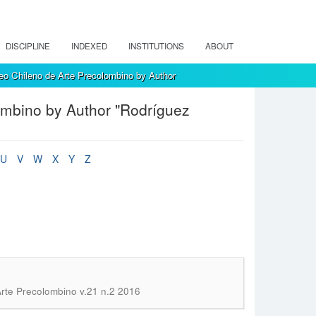
DISCIPLINE
INDEXED
INSTITUTIONS
ABOUT
eo Chileno de Arte Precolombino by Author
ombino by Author "Rodríguez
U
V
W
X
Y
Z
Arte Precolombino v.21 n.2 2016