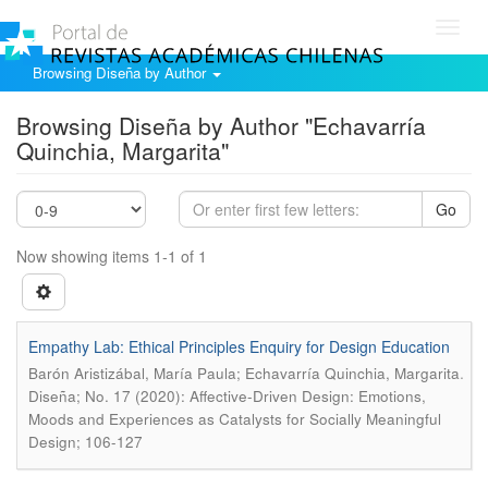
Toggl
navig
Browsing Diseña by Author
Browsing Diseña by Author "Echavarría
Quinchia, Margarita"
Go
Now showing items 1-1 of 1
Empathy Lab: Ethical Principles Enquiry for Design Education
.
Barón Aristizábal, María Paula; Echavarría Quinchia, Margarita
Diseña; No. 17 (2020): Affective-Driven Design: Emotions,
Moods and Experiences as Catalysts for Socially Meaningful
Design; 106-127