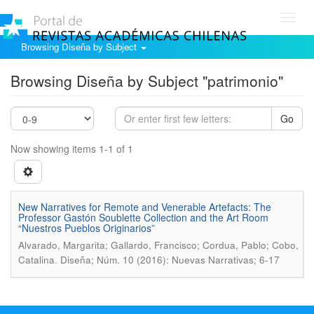
Toggl
navig
Browsing Diseña by Subject
Browsing Diseña by Subject "patrimonio"
Go
Now showing items 1-1 of 1
New Narratives for Remote and Venerable Artefacts: The
Professor Gastón Soublette Collection and the Art Room
“Nuestros Pueblos Originarios”
Alvarado, Margarita; Gallardo, Francisco; Cordua, Pablo; Cobo,
.
Catalina
Diseña; Núm. 10 (2016): Nuevas Narrativas; 6-17