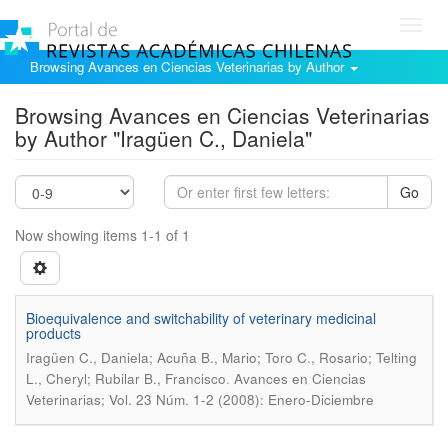
Toggl
navig
Browsing Avances en Ciencias Veterinarias by Author
Browsing Avances en Ciencias Veterinarias
by Author "Iragüen C., Daniela"
Go
Now showing items 1-1 of 1
Bioequivalence and switchability of veterinary medicinal
products
Iragüen C., Daniela; Acuña B., Mario; Toro C., Rosario; Telting
.
L., Cheryl; Rubilar B., Francisco
Avances en Ciencias
Veterinarias; Vol. 23 Núm. 1-2 (2008): Enero-Diciembre