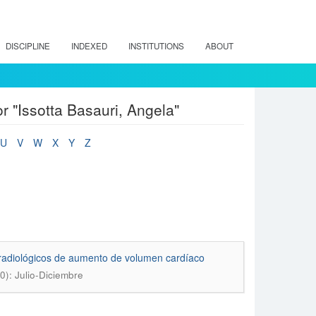
DISCIPLINE
INDEXED
INSTITUTIONS
ABOUT
 "Issotta Basauri, Angela"
U
V
W
X
Y
Z
s radiológicos de aumento de volumen cardíaco
0): Julio-Diciembre