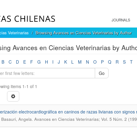
JOURNALS
ias Veterinarias
Browsing Avances en Ciencias Veterinarias by Author
ing Avances en Ciencias Veterinarias by Author
B
C
D
E
F
G
H
I
J
K
L
M
N
O
P
Q
R
S
T
Go
wing items 1-1 of 1
erización electrocardiográfica en caninos de razas livianas con signo
.
a Basauri, Angela
Avances en Ciencias Veterinarias; Vol. 5 Núm. 2 (199