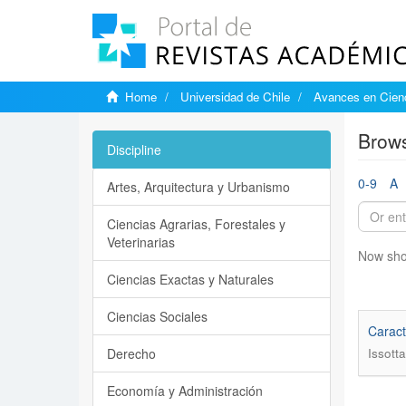
Home
Universidad de Chile
Avances en Cienc
Brows
Discipline
0-9
A
Artes, Arquitectura y Urbanismo
Ciencias Agrarias, Forestales y
Veterinarias
Now sho
Ciencias Exactas y Naturales
Ciencias Sociales
Caract
Derecho
Issott
Economía y Administración