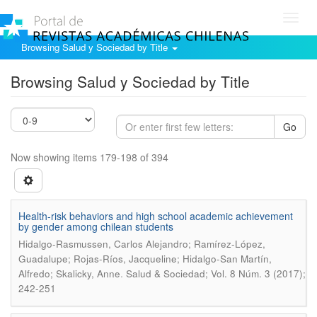
Toggl
navig
Browsing Salud y Sociedad by Title
Browsing Salud y Sociedad by Title
Go
Now showing items 179-198 of 394
Health-risk behaviors and high school academic achievement
by gender among chilean students
Hidalgo-Rasmussen, Carlos Alejandro; Ramírez-López,
Guadalupe; Rojas-Ríos, Jacqueline; Hidalgo-San Martín,
.
Alfredo; Skalicky, Anne
Salud & Sociedad; Vol. 8 Núm. 3 (2017);
242-251