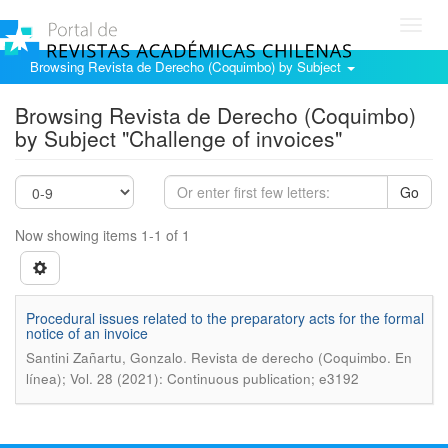
Toggl
navig
Browsing Revista de Derecho (Coquimbo) by Subject
Browsing Revista de Derecho (Coquimbo)
by Subject "Challenge of invoices"
Go
Now showing items 1-1 of 1
Procedural issues related to the preparatory acts for the formal
notice of an invoice
.
Santini Zañartu, Gonzalo
Revista de derecho (Coquimbo. En
línea); Vol. 28 (2021): Continuous publication; e3192