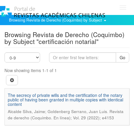
Toggl
navig
Browsing Revista de Derecho (Coquimbo) by Subject
Browsing Revista de Derecho (Coquimbo)
by Subject "certificación notarial"
Go
Now showing items 1-1 of 1
The secrecy of private wills and the certification of the notary
public of having been granted in multiple copies with identical
content
.
Alcalde Silva, Jaime; Goldenberg Serrano, Juan Luis
Revista
de derecho (Coquimbo. En línea); Vol. 29 (2022); e4153