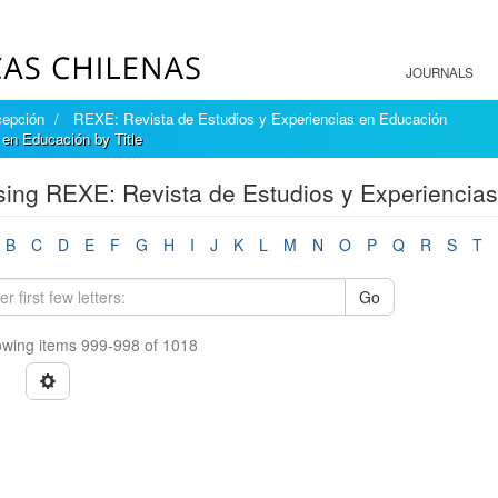
JOURNALS
cepción
REXE: Revista de Estudios y Experiencias en Educación
en Educación by Title
ing REXE: Revista de Estudios y Experiencias
B
C
D
E
F
G
H
I
J
K
L
M
N
O
P
Q
R
S
T
Go
wing items 999-998 of 1018