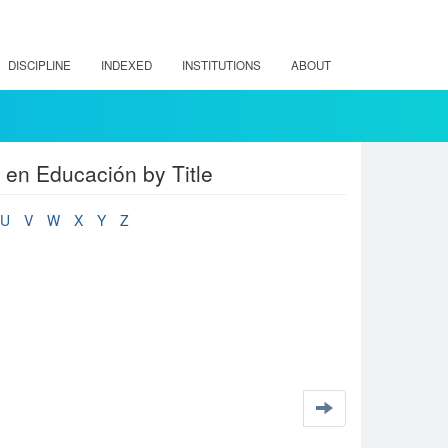
DISCIPLINE
INDEXED
INSTITUTIONS
ABOUT
 en Educación by Title
U
V
W
X
Y
Z