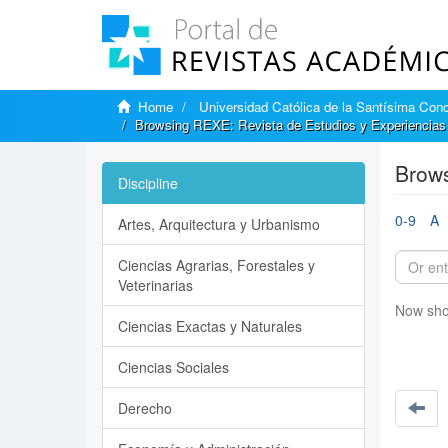
Home
Universidad Católica de la Santísima Con
Browsing REXE: Revista de Estudios y Experiencias 
Brows
Discipline
0-9
A
Artes, Arquitectura y Urbanismo
Ciencias Agrarias, Forestales y
Veterinarias
Now sho
Ciencias Exactas y Naturales
Ciencias Sociales
Derecho