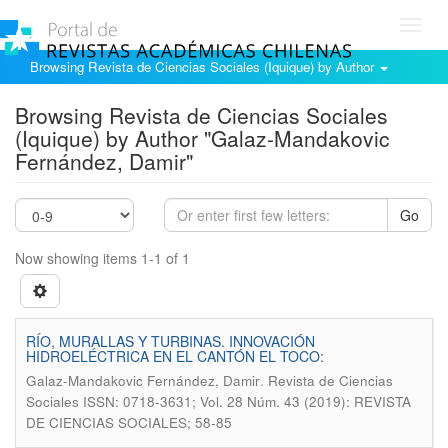
Toggl
navig
Browsing Revista de Ciencias Sociales (Iquique) by Author
Browsing Revista de Ciencias Sociales
(Iquique) by Author "Galaz-Mandakovic
Fernández, Damir"
Go
Now showing items 1-1 of 1
RÍO, MURALLAS Y TURBINAS. INNOVACIÓN
HIDROELÉCTRICA EN EL CANTÓN EL TOCO:
.
Galaz-Mandakovic Fernández, Damir
Revista de Ciencias
Sociales ISSN: 0718-3631; Vol. 28 Núm. 43 (2019): REVISTA
DE CIENCIAS SOCIALES; 58-85