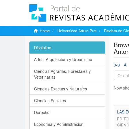
Home
Universidad Arturo Prat
Revista de Cie
Brows
Discipline
Anton
Artes, Arquitectura y Urbanismo
0-9
A
Ciencias Agrarias, Forestales y
Veterinarias
Now sho
Ciencias Exactas y Naturales
Ciencias Sociales
LAS E
Derecho
EDITOR
Economía y Administración
CIENC