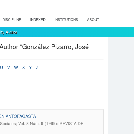
DISCIPLINE
INDEXED
INSTITUTIONS
ABOUT
 by Author
 Author "González Pizarro, José
U
V
W
X
Y
Z
 EN ANTOFAGASTA
 Sociales; Vol. 8 Núm. 9 (1999): REVISTA DE