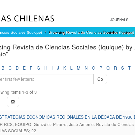
JOURNALS
ncias Sociales (Iquique)
Browsing Revista de Ciencias Sociales (Iquique)
ing Revista de Ciencias Sociales (Iquique) by
io"
B
C
D
E
F
G
H
I
J
K
L
M
N
O
P
Q
R
S
T
Go
wing items 1-3 of 3
STRATEGIAS ECONÓMICAS REGIONALES EN LA DÉCADA DE 1930
.
 RCS, EQUIPO; González Pizarro, José Antonio
Revista de Ciencias
IAS SOCIALES; 22