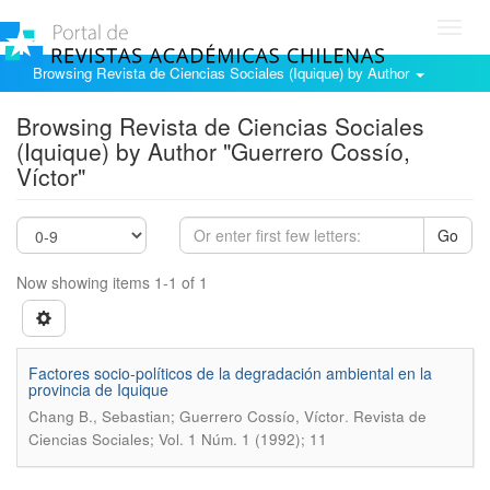
Toggl
navig
Browsing Revista de Ciencias Sociales (Iquique) by Author
Browsing Revista de Ciencias Sociales
(Iquique) by Author "Guerrero Cossío,
Víctor"
Go
Now showing items 1-1 of 1
Factores socio-políticos de la degradación ambiental en la
provincia de Iquique
.
Chang B., Sebastian; Guerrero Cossío, Víctor
Revista de
Ciencias Sociales; Vol. 1 Núm. 1 (1992); 11