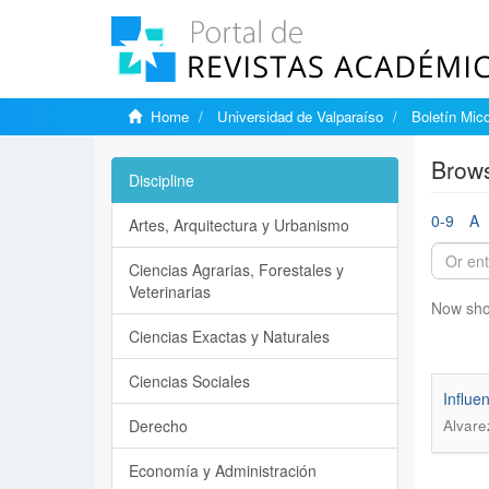
Home
Universidad de Valparaíso
Boletín Mic
Brows
Discipline
0-9
A
Artes, Arquitectura y Urbanismo
Ciencias Agrarias, Forestales y
Veterinarias
Now sho
Ciencias Exactas y Naturales
Ciencias Sociales
Influe
Derecho
Alvare
Economía y Administración