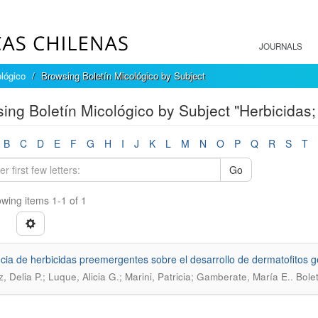
JOURNALS
ológico
Browsing Boletín Micológico by Subject
ing Boletín Micológico by Subject "Herbicidas; 
B
C
D
E
F
G
H
I
J
K
L
M
N
O
P
Q
R
S
T
Go
wing items 1-1 of 1
ncia de herbicidas preemergentes sobre el desarrollo de dermatofitos ge
.
z, Delia P.; Luque, Alicia G.; Marini, Patricia; Gamberate, María E.
Bolet