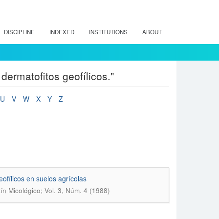
DISCIPLINE
INDEXED
INSTITUTIONS
ABOUT
dermatofitos geofílicos."
U
V
W
X
Y
Z
ofílicos en suelos agrícolas
ín Micológico; Vol. 3, Núm. 4 (1988)