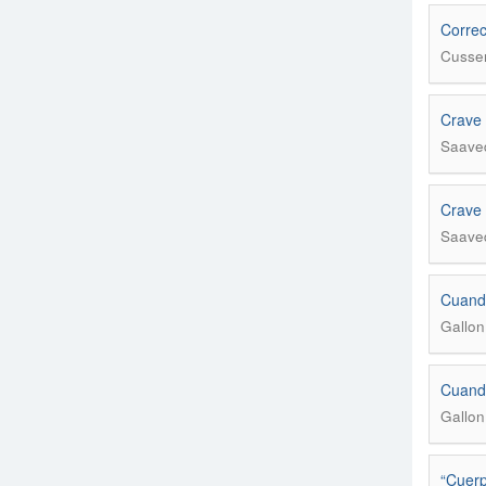
Correc
Cussen
Crave 
Saaved
Crave 
Saaved
Cuando
Gallon
Cuando
Gallon
“Cuerp