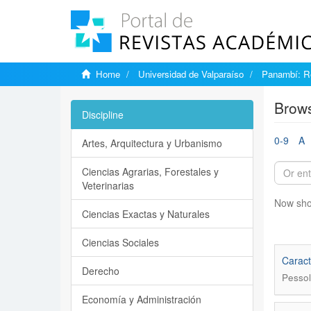
Home
Universidad de Valparaíso
Panambí: Re
Brows
Discipline
0-9
A
Artes, Arquitectura y Urbanismo
Ciencias Agrarias, Forestales y
Veterinarias
Now sho
Ciencias Exactas y Naturales
Ciencias Sociales
Caract
Derecho
Pessol
Economía y Administración