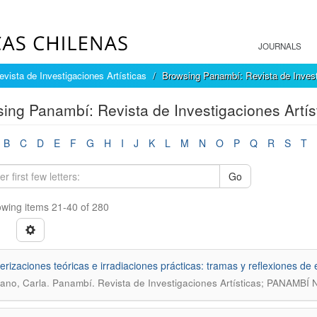
JOURNALS
vista de Investigaciones Artísticas
Browsing Panambí: Revista de Investi
ing Panambí: Revista de Investigaciones Artíst
B
C
D
E
F
G
H
I
J
K
L
M
N
O
P
Q
R
S
T
Go
wing items 21-40 of 280
erizaciones teóricas e irradiaciones prácticas: tramas y reflexiones d
.
ano, Carla
Panambí. Revista de Investigaciones Artísticas; PANAMBÍ