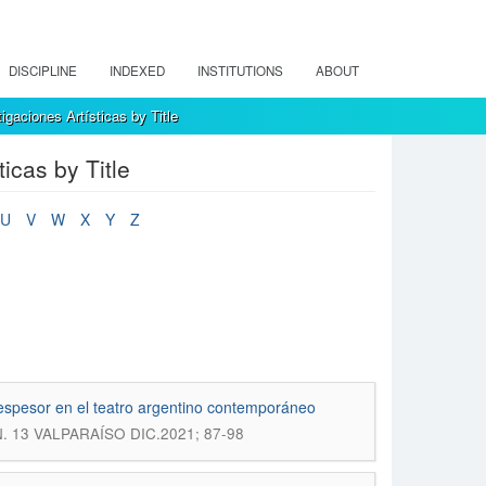
DISCIPLINE
INDEXED
INSTITUTIONS
ABOUT
gaciones Artísticas by Title
icas by Title
U
V
W
X
Y
Z
e espesor en el teatro argentino contemporáneo
 N. 13 VALPARAÍSO DIC.2021; 87-98