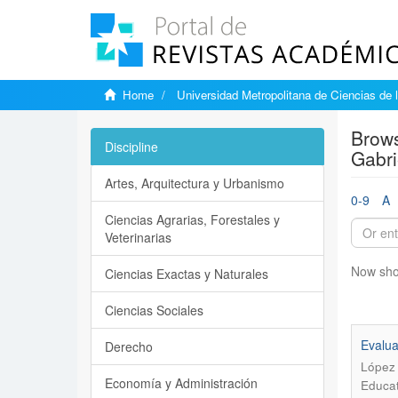
Home
Universidad Metropolitana de Ciencias de 
Brows
Discipline
Gabri
Artes, Arquitectura y Urbanismo
0-9
A
Ciencias Agrarias, Forestales y
Veterinarias
Now sho
Ciencias Exactas y Naturales
Ciencias Sociales
Evalua
Derecho
López 
Economía y Administración
Educat