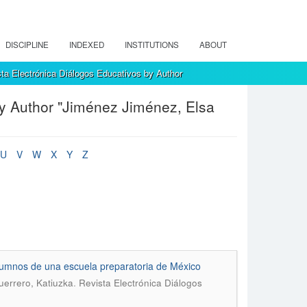
DISCIPLINE
INDEXED
INSTITUTIONS
ABOUT
ta Electrónica Diálogos Educativos by Author
by Author "Jiménez Jiménez, Elsa
U
V
W
X
Y
Z
alumnos de una escuela preparatoria de México
.
uerrero, Katiuzka
Revista Electrónica Diálogos