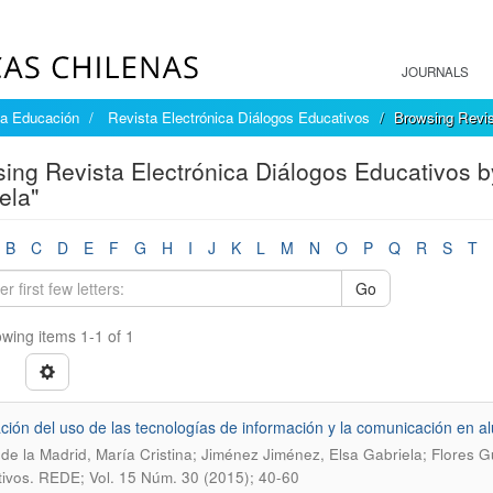
JOURNALS
la Educación
Revista Electrónica Diálogos Educativos
Browsing Revis
ing Revista Electrónica Diálogos Educativos 
ela"
B
C
D
E
F
G
H
I
J
K
L
M
N
O
P
Q
R
S
T
Go
wing items 1-1 of 1
ción del uso de las tecnologías de información y la comunicación en 
de la Madrid, María Cristina; Jiménez Jiménez, Elsa Gabriela; Flores G
ivos. REDE; Vol. 15 Núm. 30 (2015); 40-60