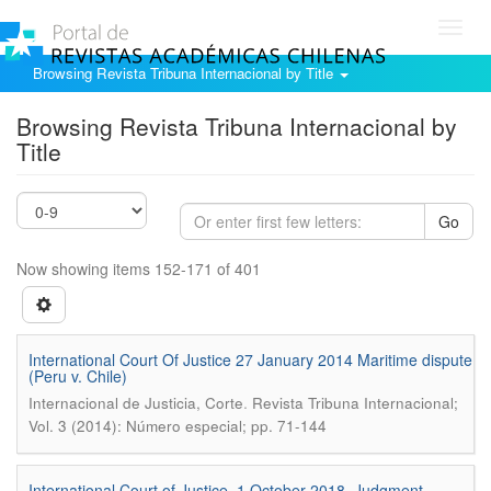
Toggl
navig
Browsing Revista Tribuna Internacional by Title
Browsing Revista Tribuna Internacional by
Title
Go
Now showing items 152-171 of 401
International Court Of Justice 27 January 2014 Maritime dispute
(Peru v. Chile)
.
Internacional de Justicia, Corte
Revista Tribuna Internacional;
Vol. 3 (2014): Número especial; pp. 71-144
International Court of Justice. 1 October 2018. Judgment