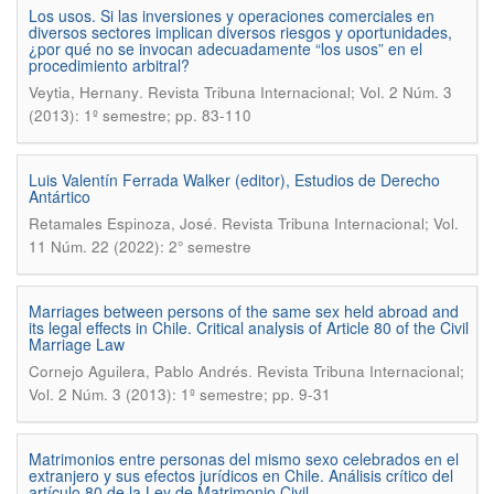
Los usos. Si las inversiones y operaciones comerciales en
diversos sectores implican diversos riesgos y oportunidades,
¿por qué no se invocan adecuadamente “los usos” en el
procedimiento arbitral?
.
Veytia, Hernany
Revista Tribuna Internacional; Vol. 2 Núm. 3
(2013): 1º semestre; pp. 83-110
Luis Valentín Ferrada Walker (editor), Estudios de Derecho
Antártico
.
Retamales Espinoza, José
Revista Tribuna Internacional; Vol.
11 Núm. 22 (2022): 2° semestre
Marriages between persons of the same sex held abroad and
its legal effects in Chile. Critical analysis of Article 80 of the Civil
Marriage Law
.
Cornejo Aguilera, Pablo Andrés
Revista Tribuna Internacional;
Vol. 2 Núm. 3 (2013): 1º semestre; pp. 9-31
Matrimonios entre personas del mismo sexo celebrados en el
extranjero y sus efectos jurídicos en Chile. Análisis crítico del
artículo 80 de la Ley de Matrimonio Civil