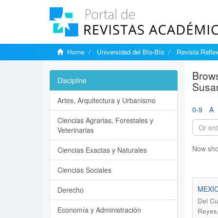
Home
Universidad del Bío-Bío
Revista Reflex
Brows
Discipline
Susa
Artes, Arquitectura y Urbanismo
0-9
A
Ciencias Agrarias, Forestales y
Veterinarias
Now sho
Ciencias Exactas y Naturales
Ciencias Sociales
MEXIC
Derecho
Del Cu
Economía y Administración
Reyes,