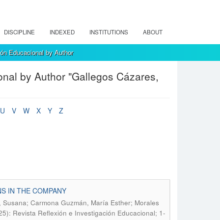
DISCIPLINE
INDEXED
INSTITUTIONS
ABOUT
ión Educacional by Author
onal by Author "Gallegos Cázares,
U
V
W
X
Y
Z
NS IN THE COMPANY
s, Susana; Carmona Guzmán, María Esther; Morales
25): Revista Reflexión e Investigación Educacional; 1-