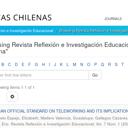
JOURNALS
ión e Investigación Educacional
Browsing Revista Reflexión e Investigac
ing Revista Reflexión e Investigación Educaci
na"
B
C
D
E
F
G
H
I
J
K
L
M
N
O
P
Q
R
S
T
Go
wing items 1-1 of 1
AN OFFICIAL STANDARD ON TELEWORKING AND ITS IMPLICATIO
eto Espejo, Elizabeth; Madero Valencia, Guadalupe; Gallegos Cázare
.
 Eric
Revista Reflexión e Investigación Educacional; Vol. 7 Núm. 1 (20