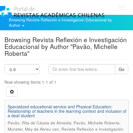
Toggl
navig
Browsing Revista Reflexión e Investigación Educacional by
Author
Browsing Revista Reflexión e Investigación
Educacional by Author "Pavão, Michelle
Roberta"
Go
Now showing items 1-1 of 1
Specialized educational service and Physical Education:
Relationship of teachers in the learning context and inclusion of
a deaf student
Pavão, Rita de Cássia de Almeida; Pavão, Michelle Roberta;
.
Munster, Mey de Abreu van
Revista Reflexión e Investigación