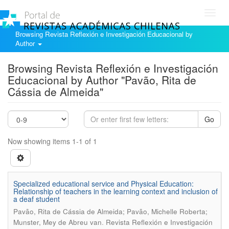
Toggl
navig
Browsing Revista Reflexión e Investigación Educacional by
Author
Browsing Revista Reflexión e Investigación
Educacional by Author "Pavão, Rita de
Cássia de Almeida"
Go
Now showing items 1-1 of 1
Specialized educational service and Physical Education:
Relationship of teachers in the learning context and inclusion of
a deaf student
Pavão, Rita de Cássia de Almeida; Pavão, Michelle Roberta;
.
Munster, Mey de Abreu van
Revista Reflexión e Investigación