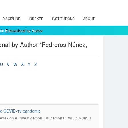
DISCIPLINE
INDEXED
INSTITUTIONS
ABOUT
ión Educacional by Author
onal by Author "Pedreros Núñez,
U
V
W
X
Y
Z
 the COVID-19 pandemic
eflexión e Investigación Educacional; Vol. 5 Núm. 1