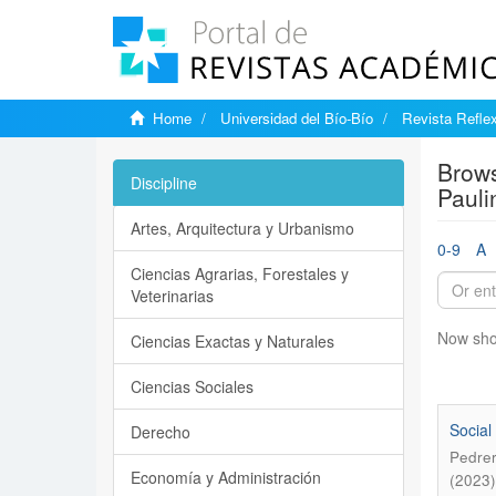
Home
Universidad del Bío-Bío
Revista Reflex
Brows
Discipline
Pauli
Artes, Arquitectura y Urbanismo
0-9
A
Ciencias Agrarias, Forestales y
Veterinarias
Now sho
Ciencias Exactas y Naturales
Ciencias Sociales
Social
Derecho
Pedrer
Economía y Administración
(2023)