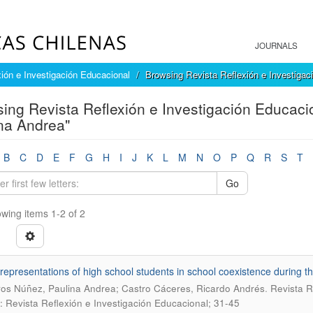
JOURNALS
ión e Investigación Educacional
Browsing Revista Reflexión e Investigac
ing Revista Reflexión e Investigación Educaci
na Andrea"
B
C
D
E
F
G
H
I
J
K
L
M
N
O
P
Q
R
S
T
Go
wing items 1-2 of 2
 representations of high school students in school coexistence during
.
os Núñez, Paulina Andrea; Castro Cáceres, Ricardo Andrés
Revista R
: Revista Reflexión e Investigación Educacional; 31-45