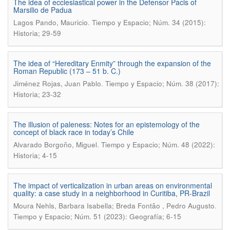
The idea of ecclesiastical power in the Defensor Pacis of
Marsilio de Padua
.
Lagos Pando, Mauricio
Tiempo y Espacio; Núm. 34 (2015):
Historia; 29-59
The idea of “Hereditary Enmity” through the expansion of the
Roman Republic (173 – 51 b. C.)
.
Jiménez Rojas, Juan Pablo
Tiempo y Espacio; Núm. 38 (2017):
Historia; 23-32
The illusion of paleness: Notes for an epistemology of the
concept of black race in today’s Chile
.
Alvarado Borgoño, Miguel
Tiempo y Espacio; Núm. 48 (2022):
Historia; 4-15
The impact of verticalization in urban areas on environmental
quality: a case study in a neighborhood in Curitiba, PR-Brazil
.
Moura Nehls, Barbara Isabella; Breda Fontão , Pedro Augusto
Tiempo y Espacio; Núm. 51 (2023): Geografía; 6-15