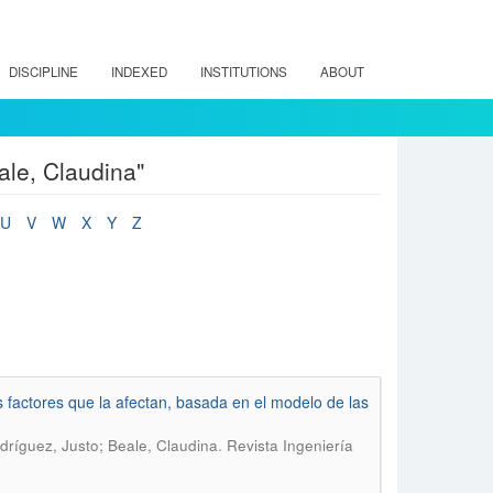
DISCIPLINE
INDEXED
INSTITUTIONS
ABOUT
ale, Claudina"
U
V
W
X
Y
Z
os factores que la afectan, basada en el modelo de las
.
odríguez, Justo; Beale, Claudina
Revista Ingeniería