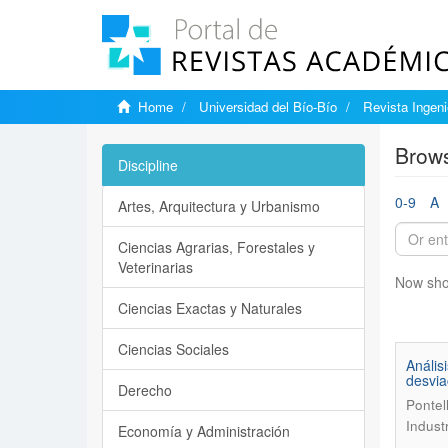
Home
Universidad del Bío-Bío
Revista Ingenie
Brows
Discipline
0-9
A
Artes, Arquitectura y Urbanismo
Ciencias Agrarias, Forestales y
Veterinarias
Now sho
Ciencias Exactas y Naturales
Ciencias Sociales
Anális
desvia
Derecho
Pontel
Indust
Economía y Administración