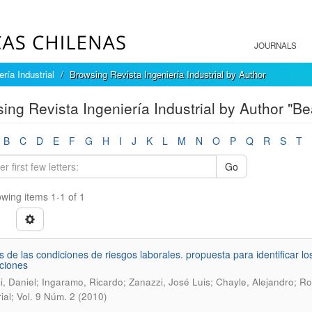
JOURNALS
ría Industrial
Browsing Revista Ingeniería Industrial by Author
ing Revista Ingeniería Industrial by Author "Be
B
C
D
E
F
G
H
I
J
K
L
M
N
O
P
Q
R
S
T
Go
wing items 1-1 of 1
is de las condiciones de riesgos laborales. propuesta para identificar l
ciones
li, Daniel; Ingaramo, Ricardo; Zanazzi, José Luis; Chayle, Alejandro; R
rial; Vol. 9 Núm. 2 (2010)