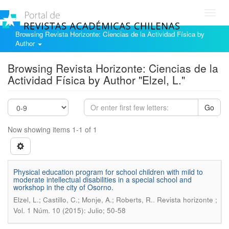
Toggl
navig
Browsing Revista Horizonte: Ciencias de la Actividad Física by
Author
Browsing Revista Horizonte: Ciencias de la
Actividad Física by Author "Elzel, L."
Go
Now showing items 1-1 of 1
Physical education program for school children with mild to
moderate intellectual disabilities in a special school and
workshop in the city of Osorno.
.
Elzel, L.; Castillo, C.; Monje, A.; Roberts, R.
Revista horizonte ;
Vol. 1 Núm. 10 (2015): Julio; 50-58