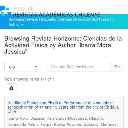
Toggl
navig
Browsing Revista Horizonte: Ciencias de la Actividad Física by
Author
Browsing Revista Horizonte: Ciencias de la
Actividad Física by Author "Ibarra Mora,
Jessica"
Go
Now showing items 1-1 of 1
Nutritional Status and Physical Performance of a sample of
schoolchildren of 14 and 15 years old from the city of ChillÃ¡n,
Chile
Ibarra Mora, Jessica; Hernández-Mosqueira, Claudio;
Hermosilla Palma, Felipe; Pavez-Adasme, Gustavo; Martínez-