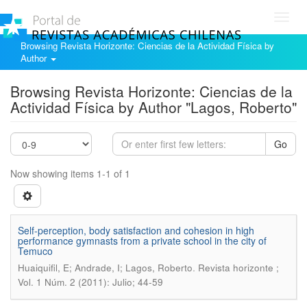
Toggl
navig
Browsing Revista Horizonte: Ciencias de la Actividad Física by
Author
Browsing Revista Horizonte: Ciencias de la
Actividad Física by Author "Lagos, Roberto"
Go
Now showing items 1-1 of 1
Self-perception, body satisfaction and cohesion in high
performance gymnasts from a private school in the city of
Temuco
.
Huaiquifil, E; Andrade, I; Lagos, Roberto
Revista horizonte ;
Vol. 1 Núm. 2 (2011): Julio; 44-59