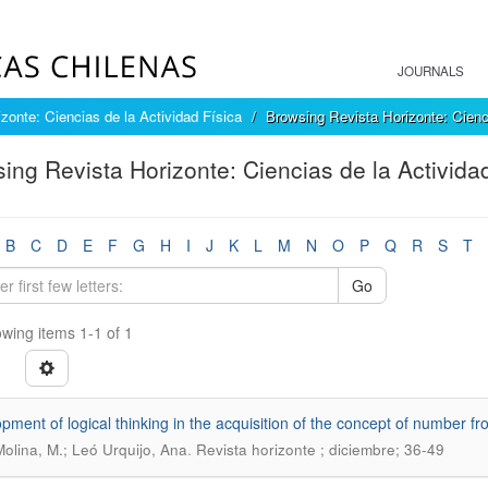
JOURNALS
zonte: Ciencias de la Actividad Física
Browsing Revista Horizonte: Cienci
ing Revista Horizonte: Ciencias de la Actividad
B
C
D
E
F
G
H
I
J
K
L
M
N
O
P
Q
R
S
T
Go
wing items 1-1 of 1
pment of logical thinking in the acquisition of the concept of number f
.
Molina, M.; Leó Urquijo, Ana
Revista horizonte ; diciembre; 36-49