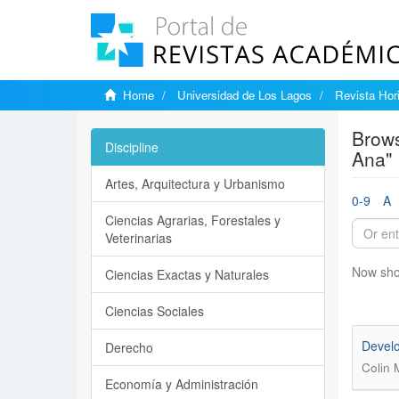
Home
Universidad de Los Lagos
Revista Hori
Brows
Discipline
Ana"
Artes, Arquitectura y Urbanismo
0-9
A
Ciencias Agrarias, Forestales y
Veterinarias
Now sho
Ciencias Exactas y Naturales
Ciencias Sociales
Develo
Derecho
Colin 
Economía y Administración