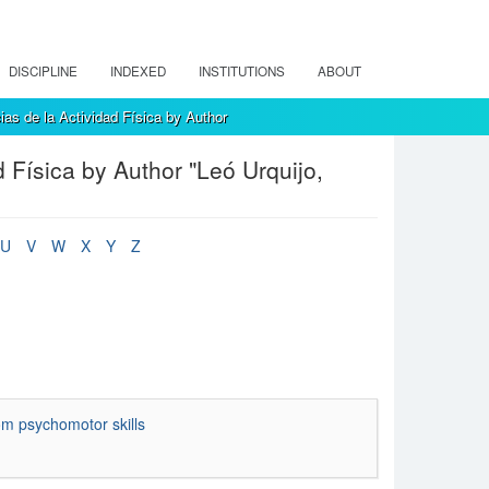
DISCIPLINE
INDEXED
INSTITUTIONS
ABOUT
as de la Actividad Física by Author
 Física by Author "Leó Urquijo,
U
V
W
X
Y
Z
rom psychomotor skills