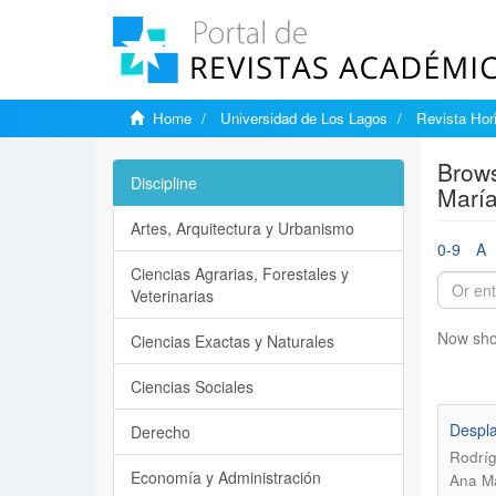
Home
Universidad de Los Lagos
Revista Hori
Brows
Discipline
María
Artes, Arquitectura y Urbanismo
0-9
A
Ciencias Agrarias, Forestales y
Veterinarias
Now sho
Ciencias Exactas y Naturales
Ciencias Sociales
Despla
Derecho
Rodríg
Economía y Administración
Ana Ma