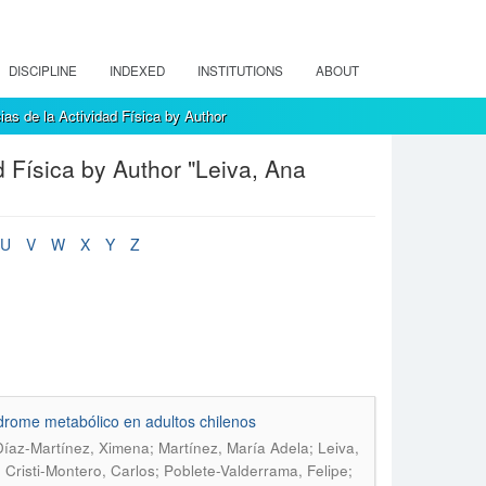
DISCIPLINE
INDEXED
INSTITUTIONS
ABOUT
as de la Actividad Física by Author
d Física by Author "Leiva, Ana
U
V
W
X
Y
Z
ndrome metabólico en adultos chilenos
az-Martínez, Ximena; Martínez, María Adela; Leiva,
 Cristi-Montero, Carlos; Poblete-Valderrama, Felipe;