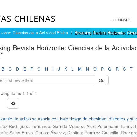
JOURNALS
zonte: Ciencias de la Actividad Física
Browsing Revista Horizonte: Cienci
ing Revista Horizonte: Ciencias de la Activida
"
B
C
D
E
F
G
H
I
J
K
L
M
N
O
P
Q
R
S
T
Go
wing items 1-1 of 1
zamiento activo se asocia con bajo riesgo de obesidad, diabetes y sí
uez-Rodríguez, Fernando; Garrido-Méndez, Alex; Petermann, Fanny; Dí
ría; Salas-Bravo, Carlos; Álvarez, Cristian; Ramirez-Campillo, Rodrigo;