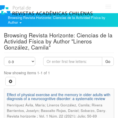
Toggl
navig
Browsing Revista Horizonte: Ciencias de la Actividad Física by
Author
Browsing Revista Horizonte: Ciencias de la
Actividad Física by Author "Lineros
González, Camila"
Go
Now showing items 1-1 of 1
Effect of physical exercise and the memory in older adults with
diagnosis of a neurocognitive disorder: a systematic review
Henríquez Ávila, María; Lineros González, Camila; Rivera
.
Barrientos, Joselyn; Basoalto Rojas, Daniel; Sobarzo, Dany
Revista horizonte ; Vol. 1 Núm. 22 (2021): Julio; 50-69