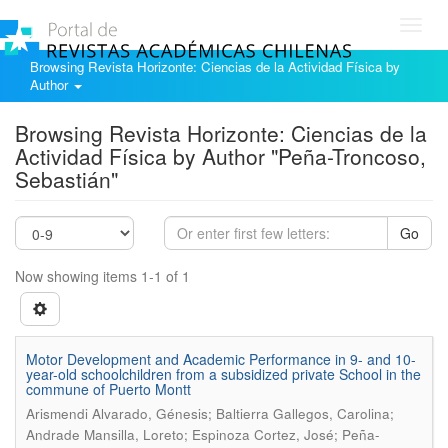
Toggl
navig
Browsing Revista Horizonte: Ciencias de la Actividad Física by
Author
Browsing Revista Horizonte: Ciencias de la
Actividad Física by Author "Peña-Troncoso,
Sebastián"
Go
Now showing items 1-1 of 1
Motor Development and Academic Performance in 9- and 10-
year-old schoolchildren from a subsidized private School in the
commune of Puerto Montt
Arismendi Alvarado, Génesis; Baltierra Gallegos, Carolina;
Andrade Mansilla, Loreto; Espinoza Cortez, José; Peña-