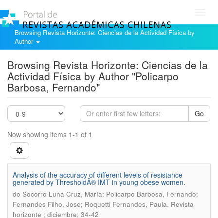
Toggl
navig
Browsing Revista Horizonte: Ciencias de la Actividad Física by
Author
Browsing Revista Horizonte: Ciencias de la
Actividad Física by Author "Policarpo
Barbosa, Fernando"
Go
Now showing items 1-1 of 1
Analysis of the accuracy of different levels of resistance
generated by ThresholdÂ® IMT in young obese women.
do Socorro Luna Cruz, María; Policarpo Barbosa, Fernando;
.
Fernandes Filho, Jose; Roquetti Fernandes, Paula
Revista
horizonte ; diciembre; 34-42