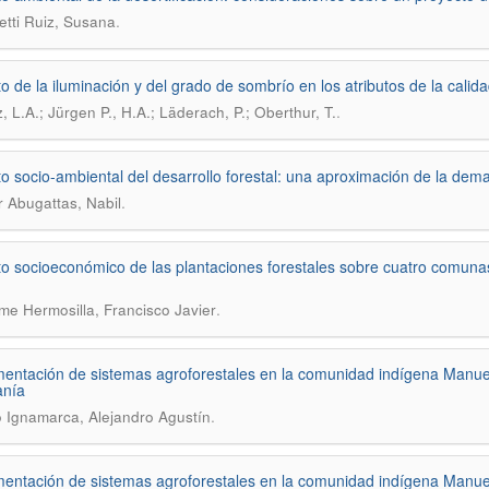
.
tti Ruiz, Susana
o de la iluminación y del grado de sombrío en los atributos de la calida
.
, L.A.; Jürgen P., H.A.; Läderach, P.; Oberthur, T.
o socio-ambiental del desarrollo forestal: una aproximación de la dem
.
 Abugattas, Nabil
o socioeconómico de las plantaciones forestales sobre cuatro comunas 
.
me Hermosilla, Francisco Javier
entación de sistemas agroforestales en la comunidad indígena Manue
anía
.
 Ignamarca, Alejandro Agustín
entación de sistemas agroforestales en la comunidad indígena Manue