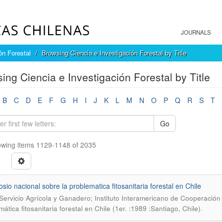
JOURNALS
ón Forestal
Browsing Ciencia e Investigación Forestal by Title
ing Ciencia e Investigación Forestal by Title
B
C
D
E
F
G
H
I
J
K
L
M
N
O
P
Q
R
S
T
Go
wing items 1129-1148 of 2035
osio nacional sobre la problematica fitosanitaria forestal en Chile
 Servicio Agrícola y Ganadero; Instituto Interamericano de Cooperación 
.
ática fitosanitaria forestal en Chile (1er. :1989 :Santiago, Chile)