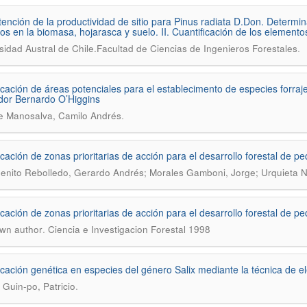
tención de la productividad de sitio para Pinus radiata D.Don. Determi
ivos en la biomasa, hojarasca y suelo. II. Cuantificación de los element
.
sidad Austral de Chile.Facultad de Ciencias de Ingenieros Forestales
ficación de áreas potenciales para el establecimento de especies forraj
ador Bernardo O’Higgins
.
e Manosalva, Camilo Andrés
ficación de zonas prioritarias de acción para el desarrollo forestal de p
enito Rebolledo, Gerardo Andrés; Morales Gamboni, Jorge; Urquieta N.
ficación de zonas prioritarias de acción para el desarrollo forestal de p
.
wn author
Ciencia e Investigacion Forestal 1998
ficación genética en especies del género Salix mediante la técnica de el
.
Guin-po, Patricio