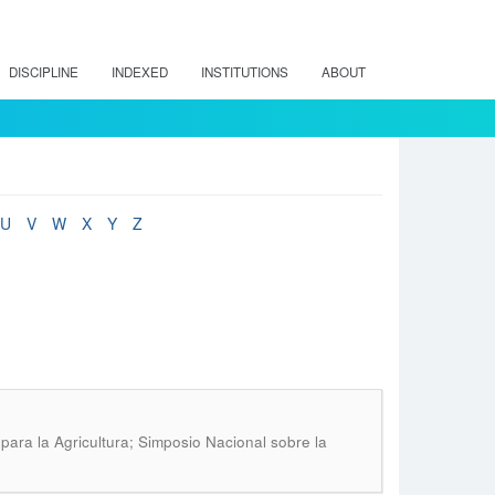
DISCIPLINE
INDEXED
INSTITUTIONS
ABOUT
U
V
W
X
Y
Z
para la Agricultura; Simposio Nacional sobre la