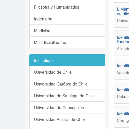
Filosofía y Humanidades
I. Man
nutrit
Ingeniería
Univer
Medicina
Identi
libert
Multidisciplinarias
Allend
Institutions
Identi
Universidad de Chile
Valdeb
Universidad Católica de Chile
Identi
Universidad de Santiago de Chile
Unkno
Universidad de Concepción
Identi
Universidad Austral de Chile
Chung 