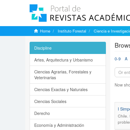
Home
Instituto Forestal
Ciencia e Investigaci
Brows
Discipline
0-9
A
Artes, Arquitectura y Urbanismo
Ciencias Agrarias, Forestales y
Veterinarias
Now sho
Ciencias Exactas y Naturales
Ciencias Sociales
I Simp
Derecho
Chile.
problem
Economía y Administración