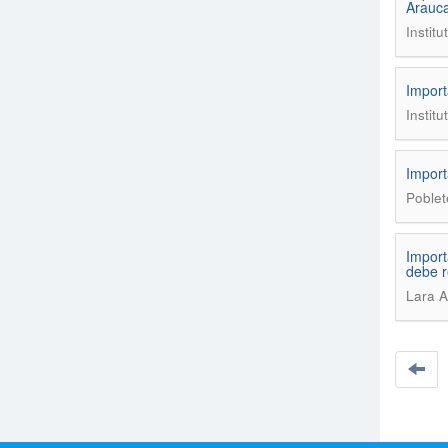
Arauc
Institu
Import
Institu
Import
Poblet
Import
debe r
Lara A