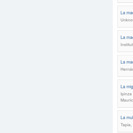
La mad
Unkno
La mad
Institu
La mad
Herná
La mig
Ipinza
Mauric
La mul
Tapia, 