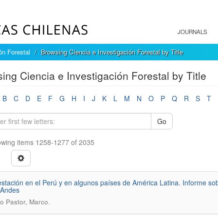
JOURNALS
ón Forestal
Browsing Ciencia e Investigación Forestal by Title
ing Ciencia e Investigación Forestal by Title
B
C
D
E
F
G
H
I
J
K
L
M
N
O
P
Q
R
S
T
Go
wing items 1258-1277 of 2035
estación en el Perú y en algunos países de América Latina. Informe sob
 Andes
.
 Pastor, Marco