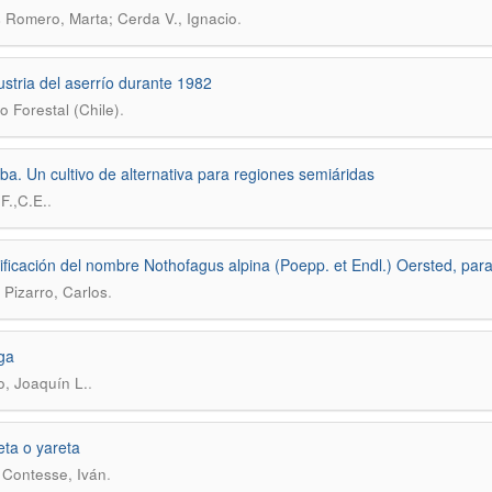
.
 Romero, Marta; Cerda V., Ignacio
ustria del aserrío durante 1982
.
to Forestal (Chile)
oba. Un cultivo de alternativa para regiones semiáridas
.
F.,C.E.
tificación del nombre Nothofagus alpina (Poepp. et Endl.) Oersted, para 
.
Pizarro, Carlos
ga
.
o, Joaquín L.
eta o yareta
.
 Contesse, Iván