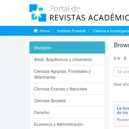
Home
Instituto Forestal
Ciencia e Investigaci
Brows
Discipline
0-9
A
Artes, Arquitectura y Urbanismo
Ciencias Agrarias, Forestales y
Veterinarias
Now sho
Ciencias Exactas y Naturales
Ciencias Sociales
La for
Derecho
de los
Romero
Economía y Administración