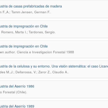
ustria de casas prefabricadas de madera
.
n F.,A.; Tamm Jensen, German F.
ustria de impregnación en Chile
.
 Romero, Marta I.; Tardones, Sergio
ustria de impregnación en Chile
.
wn author
Ciencia e Investigacion Forestal 1988
ustria de la celulosa y su entorno. Una visión sistemática: el caso Lican
.
es M.,J.; Dellarossa, V.; Zaror Z., Claudio A.
ustria del Aserrío 1986
.
to Forestal (Chile)
ustria del Aserrío 1989