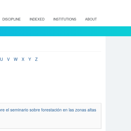
DISCIPLINE
INDEXED
INSTITUTIONS
ABOUT
U
V
W
X
Y
Z
re el seminario sobre forestación en las zonas altas