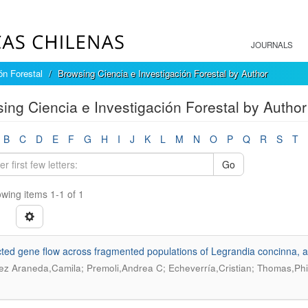
JOURNALS
ón Forestal
Browsing Ciencia e Investigación Forestal by Author
ing Ciencia e Investigación Forestal by Author
B
C
D
E
F
G
H
I
J
K
L
M
N
O
P
Q
R
S
T
Go
wing items 1-1 of 1
cted gene flow across fragmented populations of Legrandia concinna, 
ez Araneda,Camila; Premoli,Andrea C; Echeverría,Cristian; Thomas,Phil