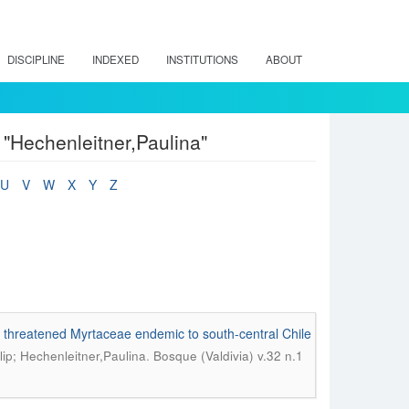
DISCIPLINE
INDEXED
INSTITUTIONS
ABOUT
 "Hechenleitner,Paulina"
U
V
W
X
Y
Z
a threatened Myrtaceae endemic to south-central Chile
.
ip; Hechenleitner,Paulina
Bosque (Valdivia) v.32 n.1