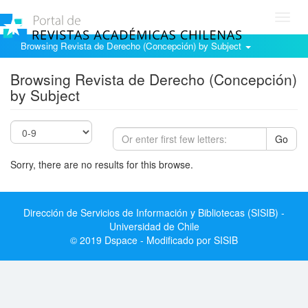
Toggl
navig
Browsing Revista de Derecho (Concepción) by Subject
Browsing Revista de Derecho (Concepción)
by Subject
Go
Sorry, there are no results for this browse.
Dirección de Servicios de Información y Bibliotecas (SISIB) -
Universidad de Chile
© 2019 Dspace - Modificado por SISIB