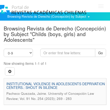
Toggl
navig
Browsing Revista de Derecho (Concepción) by Subject
Browsing Revista de Derecho (Concepción)
by Subject "Childs (boys, girls) and
Adolescents"
Go
Now showing items 1-1 of 1
INSTITUTIONAL VIOLENCE IN ADOLESCENTS DEPRIVATION
CENTERS.: SHOUT IN SILENCE
.
Pacheco Quezada, Jaime
University of Concepción Law
Review; Vol. 91 No. 254 (2023); 269 - 283