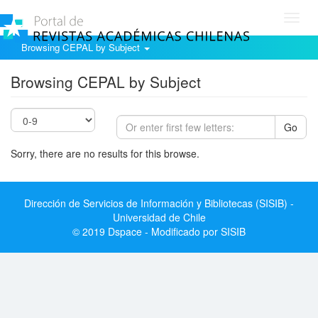
Toggl
navig
Browsing CEPAL by Subject
Browsing CEPAL by Subject
Go
Sorry, there are no results for this browse.
Dirección de Servicios de Información y Bibliotecas (SISIB) -
Universidad de Chile
© 2019 Dspace - Modificado por SISIB