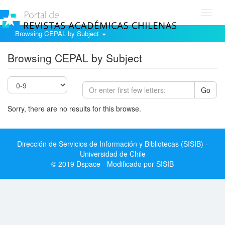
Toggl
navig
Browsing CEPAL by Subject
Browsing CEPAL by Subject
Go
Sorry, there are no results for this browse.
Dirección de Servicios de Información y Bibliotecas (SISIB) -
Universidad de Chile
© 2019 Dspace - Modificado por SISIB