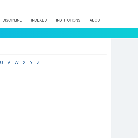
DISCIPLINE
INDEXED
INSTITUTIONS
ABOUT
U
V
W
X
Y
Z