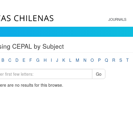
JOURNALS
sing CEPAL by Subject
B
C
D
E
F
G
H
I
J
K
L
M
N
O
P
Q
R
S
T
Go
here are no results for this browse.